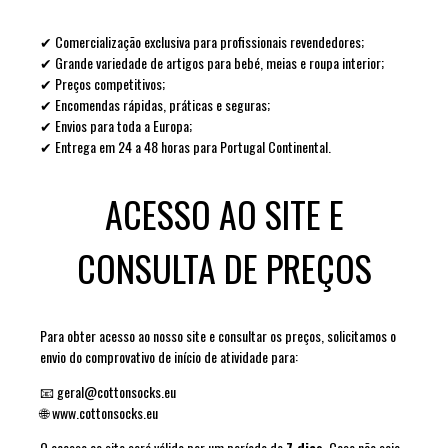
✔ Comercialização exclusiva para profissionais revendedores;
✔ Grande variedade de artigos para bebé, meias e roupa interior;
✔ Preços competitivos;
✔ Encomendas rápidas, práticas e seguras;
✔ Envios para toda a Europa;
✔ Entrega em 24 a 48 horas para Portugal Continental.
ACESSO AO SITE E
CONSULTA DE PREÇOS
Para obter acesso ao nosso site e consultar os preços, solicitamos o
envio do comprovativo de início de atividade para:
📧
geral@cottonsocks.eu
🌐
www.cottonsocks.eu
O acesso ao site será válido por um período de
7 dias
. Caso não seja